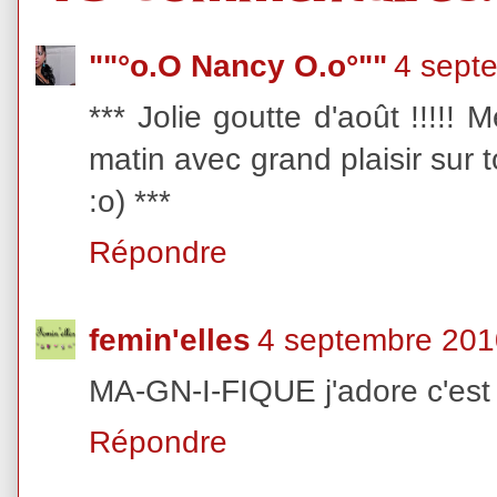
""°o.O Nancy O.o°""
4 sept
*** Jolie goutte d'août !!!!!
matin avec grand plaisir sur 
:o) ***
Répondre
femin'elles
4 septembre 201
MA-GN-I-FIQUE j'adore c'est 
Répondre